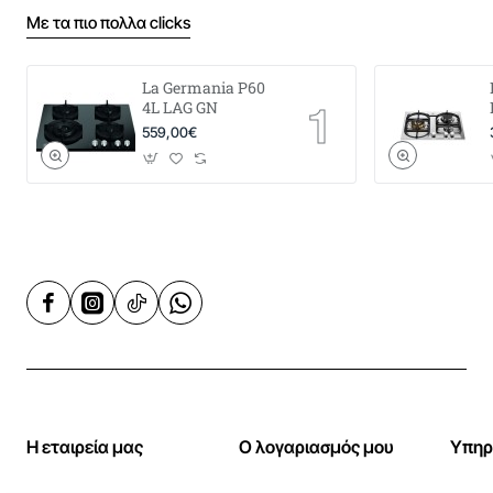
Με τα πιο πολλα clicks
La Germania P60
4L LAG GN
559,00€
Η εταιρεία μας
Ο λογαριασμός μου
Υπηρ