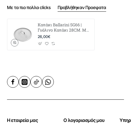
Με τα πιο πολλα clicks
Προβλήθηκαν Προσφατα
Καπάκι Ballarini SG66 |
Γυάλινο Καπάκι 28CM. Με
μεταλλικό καπάκι |
26,00€
SALINA
Η εταιρεία μας
Ο λογαριασμός μου
Υπηρ