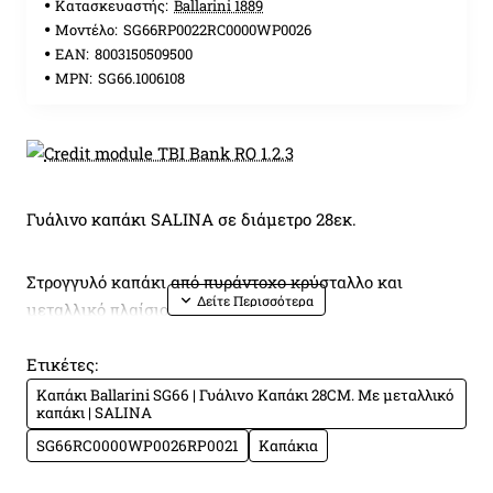
Κατασκευαστής:
Ballarini 1889
Μοντέλο:
SG66RP0022RC0000WP0026
EAN:
8003150509500
MPN:
SG66.1006108
Γυάλινο καπάκι SALINA σε διάμετρο 28εκ.
Στρογγυλό καπάκι από πυράντοχο κρύσταλλο και
μεταλλικό πλαίσιο
Ετικέτες:
Μεταλλική χειρολαβή για χρήση και στο φούρνο
Καπάκι Ballarini SG66 | Γυάλινο Καπάκι 28CM. Με μεταλλικό
καπάκι | SALINA
με χαραγμένο το logo BALLARINI 1889
SG66RC0000WP0026RP0021
Καπάκια