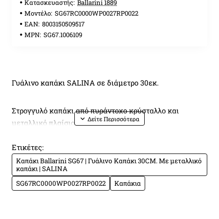
Κατασκευαστής:
Ballarini 1889
Μοντέλο:
SG67RC0000WP0027RP0022
EAN:
8003150509517
MPN:
SG67.1006109
Γυάλινο καπάκι SALINA σε διάμετρο 30εκ.
Στρογγυλό καπάκι από πυράντοχο κρύσταλλο και
μεταλλικό πλαίσιο
Ετικέτες:
Μεταλλική χειρολαβή για χρήση και στο φούρνο
Καπάκι Ballarini SG67 | Γυάλινο Καπάκι 30CM. Με μεταλλικό
καπάκι | SALINA
με χαραγμένο το logo BALLARINI 1889
SG67RC0000WP0027RP0022
Καπάκια
Γενικά χαρακτηριστικά
Εμπορικό σήμα
BALLARINI 1889