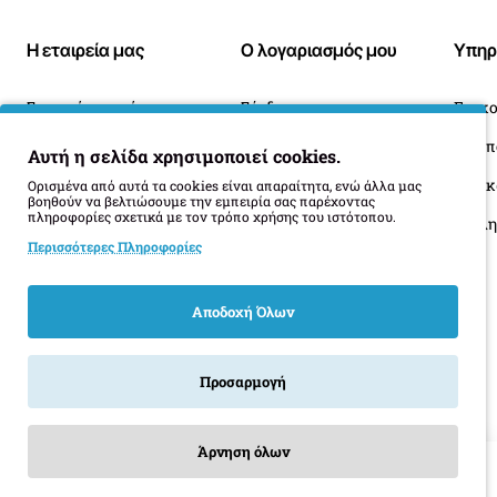
Η εταιρεία μας
Ο λογαριασμός μου
Υπηρ
Σχετικά με εμάς
Σύνδεση
Επικο
Blog
Ιστορικό Παραγγελιών
Αυτή η σελίδα χρησιμοποιεί cookies.
Πληροφορίες Παράδοσης
Επιστροφές
Οι 
Ορισμένα από αυτά τα cookies είναι απαραίτητα, ενώ άλλα μας
βοηθούν να βελτιώσουμε την εμπειρία σας παρέχοντας
πληροφορίες σχετικά με τον τρόπο χρήσης του ιστότοπου.
Όροι Επιστροφής
Περισσότερες Πληροφορίες
Αποδοχή Όλων
Προσαρμογή
Product Filter
Άρνηση όλων
Αρχική
Λογαριασμός
Email
Καλέστε μας