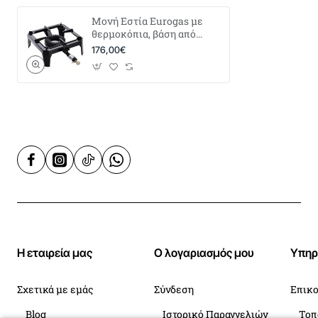
Μονή Εστία Eurogas με
θερμοκόπια, βάση από
μαντέμι και καυστήρα απο
176,00€
μαντέμι Φ18cm - 9Kw
Η εταιρεία μας
Ο λογαριασμός μου
Υπηρ
Σχετικά με εμάς
Σύνδεση
Επικο
Blog
Ιστορικό Παραγγελιών