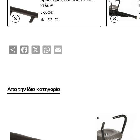
κιλών
57,00€
Share
Facebook
X
WhatsApp
Email
Απο την ίδια κατηγορία