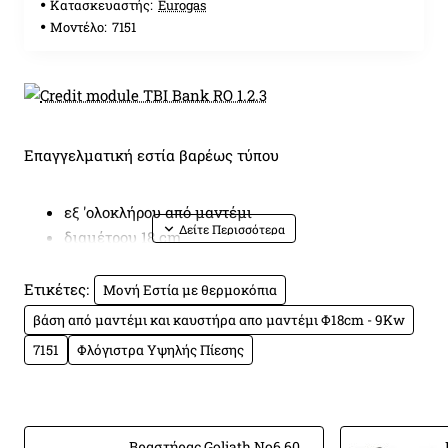
Κατασκευαστής:
Eurogas
Μοντέλο:
7151
Επαγγελματική εστία βαρέως τύπου
εξ 'ολοκλήρου από μαντέμι
διαμέτρου 18 cm
Ισχύος 9 Kw
Με θερμοκόπια ασφαλείας
Ετικέτες:
Μονή Εστία με θερμοκόπια
Διαστ. 40x40x18 cm
βάση από μαντέμι και καυστήρα απο μαντέμι Φ18cm - 9Kw
7151
Φλόγιστρα Υψηλής Πίεσης
Βραστήρας Goliath Νο6 60