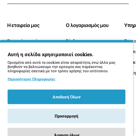
Η εταιρεία μας
Ο λογαριασμός μου
Υπηρ
Σχετικά με εμάς
Σύνδεση
Επικο
Blog
Ιστορικό Παραγγελιών
Αυτή η σελίδα χρησιμοποιεί cookies.
Πληροφορίες Παράδοσης
Επιστροφές
Οι 
Ορισμένα από αυτά τα cookies είναι απαραίτητα, ενώ άλλα μας
βοηθούν να βελτιώσουμε την εμπειρία σας παρέχοντας
πληροφορίες σχετικά με τον τρόπο χρήσης του ιστότοπου.
Όροι Επιστροφής
Περισσότερες Πληροφορίες
Αποδοχή Όλων
Προσαρμογή
Product Filter
Άρνηση όλων