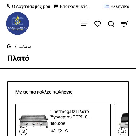
O Λογαριασμός μου
Εποικοινωνία
Ελληνικά
Πλατό
home
Πλατό
Με τις πιο πολλές πωλήσεις
Thermogatz Πλατό
Υγραερίου TGPL-SS
53
169,00€