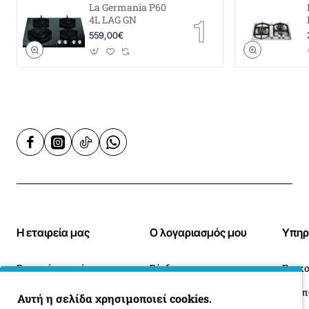
La Germania P60
4L LAG GN
559,00€
Η εταιρεία μας
Ο λογαριασμός μου
Υπηρ
Σχετικά με εμάς
Σύνδεση
Επικο
Blog
Ιστορικό Παραγγελιών
Αυτή η σελίδα χρησιμοποιεί cookies.