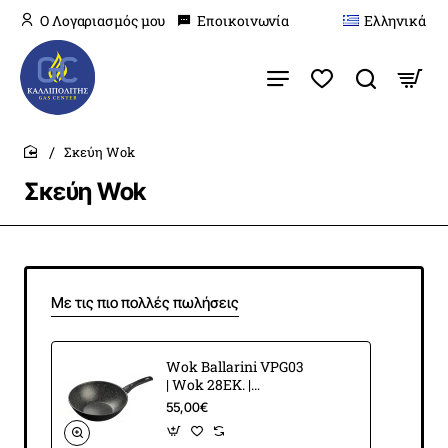
O Λογαριασμός μου
Εποικοινωνία
Ελληνικά
Σκεύη Wok
home
Σκεύη Wok
Με τις πιο πολλές πωλήσεις
Wok Ballarini VPG03
| Wok 28ΕΚ. |
Vipiteno Granitium
55,00€