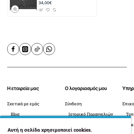
34,00€
Η εταιρεία μας
Ο λογαριασμός μου
Υπηρ
Σχετικά με εμάς
Σύνδεση
Επικο
Blog
Ιστορικό Παραγγελιών
Πληροφορίες Παράδοσης
Επιστροφές
Οι 
Αυτή η σελίδα χρησιμοποιεί cookies.