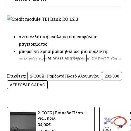
αντικολλητική εναλλακτική επιφάνεια
μαγειρέματος
μπορεί να χρησιμοποιηθεί ως μια ευέλικτη
επιλογή μαγειρέματος για τη σειρά CADAC 2-Cook
ιδανικό για ψήσιμο κρεάτων π.χ. μπριζόλες,
μπουρεκάκια ψαριών και χάμπουργκερ
Ετικέτες:
2-COOK | Ραβδωτό Πλατό Αλουμινίου
202-300
Χώρος μαγειρέματος: 25 x 25 εκ
ΑΞΕΣΟΥΑΡ CADAC
2-COOK | Επίπεδο Πλατώ
για Γκριλ
34,00€