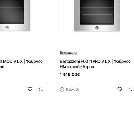
ΠΥΡΟΛΥΤΙΚΟ καθαρισμό
Τρόποι ψησίματος
8
Χειρισμός
TFT οθόνη α
Bertazzoni
Χωρητικότητα μεικτή
80 
11 MOD V L X | Φουρνος
Bertazzoni F60 11 PRO V L X | Φούρνος
μού
Ηλεκτρικός Ατμού
Διαστάσεις θαλάμου (Πx
1.449,00€
Χωρητικότητα ωφέλιμη
Καλάθι
Επίπεδη ωφέλιμη διάστα
Χρώμα και υλικό θαλάμο
θαλάμου φούρνου