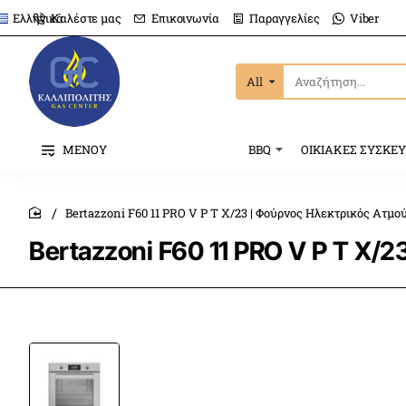
Καλέστε μας
Επικοινωνία
Παραγγελίες
Viber
Ελληνικά
All
Αναζήτηση...
ΜΕΝΟΥ
BBQ
ΟΙΚΙΑΚΕΣ ΣΥΣΚΕ
Bertazzoni F60 11 PRO V P T X/23 | Φούρνος Ηλεκτρικός Ατμ
home
Bertazzoni F60 11 PRO V P T X/