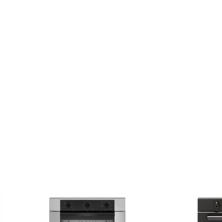
ZONI
OFESSIONAL
λία
Hλεκτρικός MultiFunction+ 11 λειτουργιών και