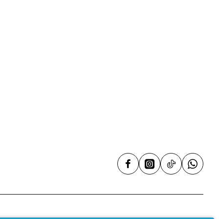
αρών / ταψιών
Επινικελωμένες ράγες
ου
4
κής ψύξης
Ναι
 ένα χέρι
-