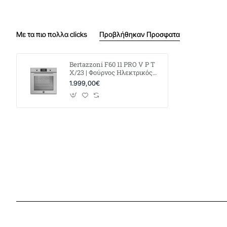
Με τα πιο πολλα clicks
Προβλήθηκαν Προσφατα
Bertazzoni F60 11 PRO V P T
X/23 | Φούρνος Ηλεκτρικός
Ατμού με Πυρόλυση
1.999,00€