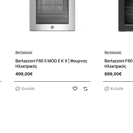
φής + περιστρεφόμενοι επιλογείς
Bertazzoni
Bertazzoni
λίτρα
Bertazzoni F60 5 MOD E K X | Φουρνος
Bertazzoni F60
Ηλεκτρικός
Ηλεκτρικός
BxΥ)
45,5 x 42 x 37,5 εκ.
499,00€
899,00€
76 λίτρα
Καλάθι
Καλάθι
ση (ΠxΒ)
41 x 41 εκ.
υ
“Easy to Clean” γκρι εμαγιέ, ανοξείδωτη πρόσοψη