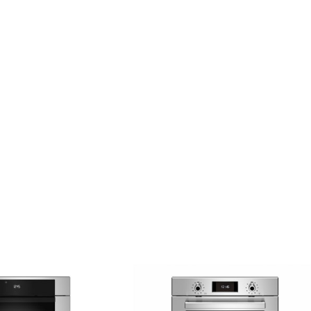
Γενικά χαρακτηριστικά
Εμπορικό σήμα
BERTAZ
Οικογένεια προϊόντων
PR
Χώρα κατασκευής
Ιτα
Φούρνος
Τύπος φούρνου
ΑΤΜΟΥ, 