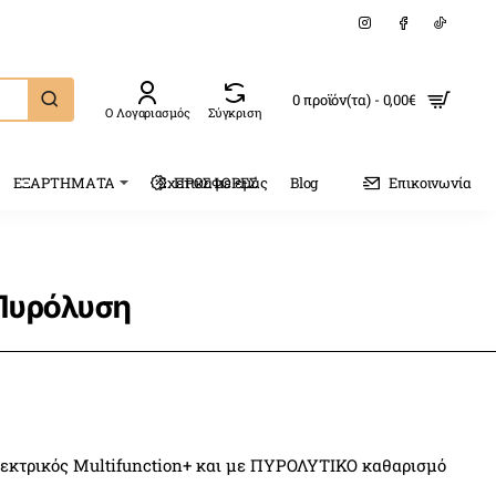
0 προϊόν(τα) - 0,00€
Ο Λογαριασμός
Σύγκριση
ΕΞΑΡΤΗΜΑΤΑ
Σχετικα με εμάς
ΠΡΟΣΦΟΡΕΣ
Blog
Επικοινωνία
 Πυρόλυση
εκτρικός Multifunction+ και με ΠΥΡΟΛΥΤΙΚΟ καθαρισμό