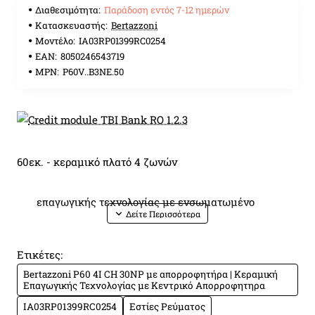
Διαθεσιμότητα:
Παράδοση εντός 7-12 ημερών
Κατασκευαστής:
Bertazzoni
Μοντέλο:
IA03RP01399RC0254
EAN:
8050246543719
MPN:
P60V..B3NE.50
60εκ. - κεραμικό πλατό 4 ζωνών
επαγωγικής τεχνολογίας με ενσωματωμένο
κεντρικό απορροφητήρα
Ετικέτες:
Bertazzoni P60 4I CH 30NP με απορροφητήρα | Κεραμική
κεραμική επιφάνεια χωρίς πλαίσιο
Επαγωγικής Τεχνολογίας με Κεντρικό Απορροφητηρα
IA03RP01399RC0254
Εστίες Ρεύματος