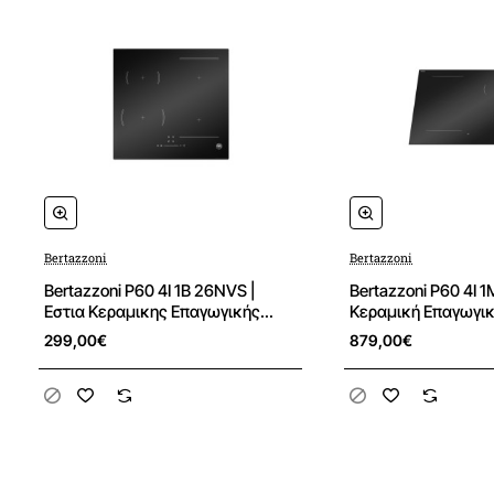
πρόσθετος εξοπλισμός
Γενικά χαρακτηριστικά
Εμπορικό σήμα
BERTAZZONI
Οικογένεια προϊόντων
MODERN
Bertazzoni
Bertazzoni
Χώρα κατασκευής
Ιταλία
Bertazzoni P60 4I 1B 26NVS |
Bertazzoni P60 4I 
Εστια Κεραμικης Επαγωγικής
Κεραμική Επαγωγι
Τεχνολογίας
Τεχνολογίας
299,00€
879,00€
Εστίες μαγειρέματος
Τύπος εστιών
Επαγωγικές
Αριθμός χώρων μαγειρέματος
4