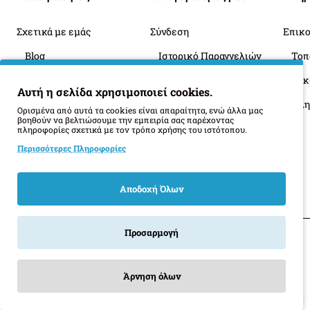
διαμέτρου 200χιλ. / 2,3kW έως 3,0kW BOOSTER
Σχετικά με εμάς
Σύνδεση
Επικο
Τύπος / ισχύς εστίας πίσω δεξιά
1 επαγωγική
Blog
Ιστορικό Παραγγελιών
διαμέτρου 200χιλ. / 2,3kW έως 3,0kW BOOSTER
Πληροφορίες Παράδοσης
Επιστροφές
Οι 
Αυτή η σελίδα χρησιμοποιεί cookies.
Όροι Επιστροφής
Τύπος / ισχύς εστίας μπροστά δεξιά
1 επαγωγική
Ορισμένα από αυτά τα cookies είναι απαραίτητα, ενώ άλλα μας
βοηθούν να βελτιώσουμε την εμπειρία σας παρέχοντας
διαμέτρου 160χιλ. / 1,2kW έως 1,4kW BOOSTER
πληροφορίες σχετικά με τον τρόπο χρήσης του ιστότοπου.
Περισσότερες Πληροφορίες
Εμφάνιση / Λειτουργικότητα
Αποδοχή Όλων
Λειτουργία γέφυρας - BRIDGE
Όχι
Προσαρμογή
Χρώμα
Μαύρο κρύσταλλο
Καλάθι
Επιθυμητό
Σύγκριση
Άρνηση όλων
Υλικό - χρώμα επιλογέων
slider αφής