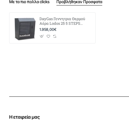
Με τα πιο πολλα clicks
Προβλήθηκαν Προσφατα
DayGas Γεννητρια Θερμού
Αέρα Lodos 25 5 STEPS
Φυσικό Αέριο
1.958,00€
Η εταιρεία μας