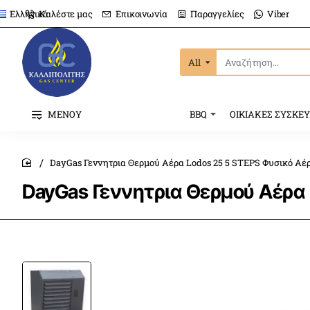
Καλέστε μας
Επικοινωνία
Παραγγελίες
Viber
Ελληνικά
All
Αναζήτηση...
ΜΕΝΟΥ
BBQ
ΟΙΚΙΑΚΕΣ ΣΥΣΚΕ
DayGas Γεννητρια Θερμού Αέρα Lodos 25 5 STEPS Φυσικό Αέρ
home
DayGas Γεννητρια Θερμού Αέρα 