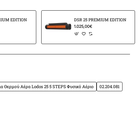
MIUM EDITION
DSR 25 PREMIUM EDITION
1.025,00€
.
 190-260v/50-60Hz.
App
mail
/4.
/55mbar - LPG 32/55mbar
α Θερμού Αέρα Lodos 25 5 STEPS Φυσικό Αέριο
02.204.081
m³/h)
2,38
Kg/h)
1,76