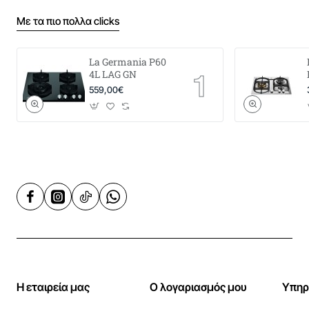
Με τα πιο πολλα clicks
La Germania P60
4L LAG GN
559,00€
Η εταιρεία μας
Ο λογαριασμός μου
Υπηρ