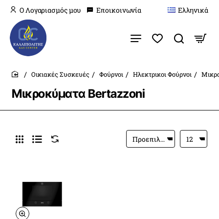
O Λογαριασμός μου
Εποικοινωνία
Ελληνικά
Οικιακές Συσκευές
Φούρνοι
Ηλεκτρικοι Φούρνοι
Μικρο
home
Μικροκύματα Bertazzoni