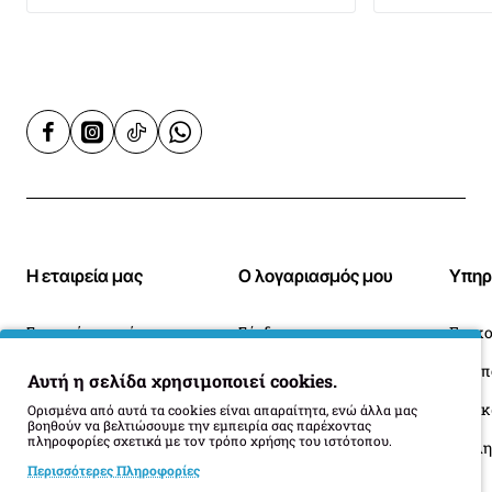
Η εταιρεία μας
Ο λογαριασμός μου
Υπηρ
Σχετικά με εμάς
Σύνδεση
Επικο
Blog
Ιστορικό Παραγγελιών
Αυτή η σελίδα χρησιμοποιεί cookies.
Πληροφορίες Παράδοσης
Επιστροφές
Οι 
Ορισμένα από αυτά τα cookies είναι απαραίτητα, ενώ άλλα μας
βοηθούν να βελτιώσουμε την εμπειρία σας παρέχοντας
πληροφορίες σχετικά με τον τρόπο χρήσης του ιστότοπου.
Όροι Επιστροφής
Περισσότερες Πληροφορίες