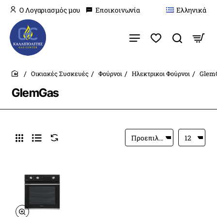
O Λογαριασμός μου
Εποικοινωνία
Ελληνικά
Οικιακές Συσκευές
Φούρνοι
Ηλεκτρικοι Φούρνοι
Glem
home
GlemGas