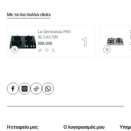
Με τα πιο πολλα clicks
La Germania P60
4L LAG GN
559,00€
Η εταιρεία μας
Ο λογαριασμός μου
Υπηρ