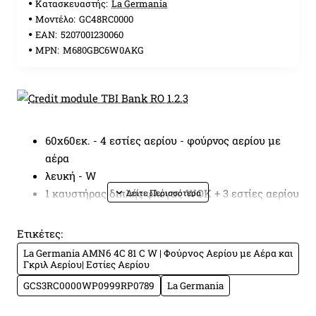
Κατασκευαστής:
La Germania
Μοντέλο:
GC48RC0000
EAN:
5207001230060
MPN:
M680GBC6W0AKG
60x60εκ. - 4 εστίες αερίου - φούρνος αερίου με
αέρα
λευκή - W
1 καυστήρας διπλής φλόγας WOK + 3 εστίες αερίου
σχάρες χυτοσιδήρου
φούρνος αερίου με αέρα MultiGas
Ετικέτες:
grill αερίου
La Germania AMN6 4C 81 C W | Φούρνος Αερίου με Αέρα και
Γκριλ Αερίου| Εστίες Αερίου
λειτουργίες φούρνου
GCS3RC0000WP0999RP0789
La Germania
Ενεργοποίηση Φωτισμού