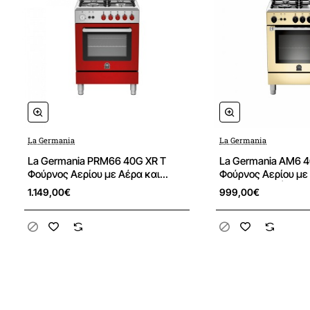
Οικογένεια προϊόντων
AMERICANA
Χώρα κατασκευής
Ιταλία
Εστίες μαγειρέματος
Τύπος εστιών
Αερίου
La Germania
La Germania
La Germania PRM66 40G XR T
La Germania AM6 4C
Φούρνος Αερίου με Αέρα και
Φούρνος Αερίου με
Αριθμός χώρων μαγειρέματος
4
Γκριλ Αερίου, Εστίες Αερίου
Γκριλ Αερίου | Εστί
1.149,00€
999,00€
Αριθμός ζωνών μαγειρέματος
4
Χειρισμός
Περιστρεφόμενοι επιλογείς
Επιφάνεια εστιών
Λευκή επισμαλτωμένη