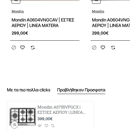
Αριθμός χώρων μαγειρέματος
5
Mondin
Mondin
Νεα
Mondin A0604VNGCAV | ΕΣΤΙΕΣ
Mondin A0604VNGC
Αριθμός ζωνών μαγειρέματος
5
ΑΕΡΙΟΥ | LINEA MATERA
ΑΕΡΙΟΥ | LINEA M
299,00€
299,00€
Χειρισμός
Περιστρεφόμενοι επιλογείς
Επιφάνεια εστιών
Μεταλλική ανοξείδωτη
Επιφάνεια μαγειρέματος
Σχάρες χυτοσιδήρου
Υλικό διασπορέων
Ντουραλουμίνιο
Με τα πιο πολλα clicks
Προβλήθηκαν Προσφατα
Υλικό καπάκια διασπορέων
Χυτοσίδηρος
Mondin A0755VPGCX |
ΕΣΤΙΕΣ ΑΕΡΙΟΥ | LINEA
MATERA
399,00€
Τύπος / ισχύς εστίας στη μέση πίσω
1 κανονική
αερίου / 1,75kW