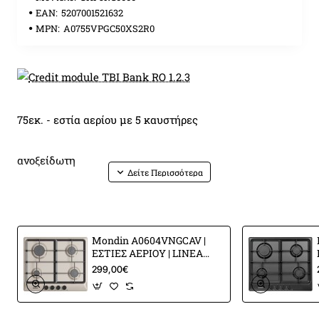
EAN:
5207001521632
MPN:
A0755VPGC50XS2R0
75εκ. - εστία αερίου με 5 καυστήρες
ανοξείδωτη
ασημένιοι μεταλλικοί επιλογείς
Mondin A0604VNGCAV |
5 καυστήρες με αλουμινένιους διασπορείς
ΕΣΤΙΕΣ ΑΕΡΙΟΥ | LINEA
MATERA
299,00€
σχάρες χυτοσιδήρου