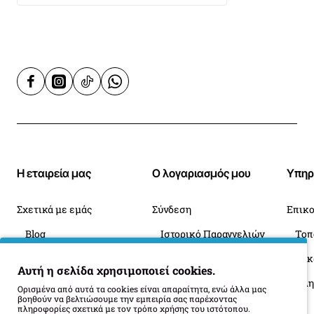
Τύπος / ισχύς εστίας στη μέση μπροστά
1 βοηθητική
αερίου / 1,00kW
Ανάφλεξη ηλεκτρονική με ένα χέρι
Ναι
Ασφάλειες διαρροής
Ναι
Τύπος / ισχύς εστίας πίσω δεξιά
1 ταχεία αερίου /
Η εταιρεία μας
Ο λογαριασμός μου
Υπηρ
3,00kW
Σχετικά με εμάς
Σύνδεση
Επικο
Τύπος / ισχύς εστίας μπροστά δεξιά
1 κανονική αερίου /
Blog
Ιστορικό Παραγγελιών
1,75kW
Πληροφορίες Παράδοσης
Επιστροφές
Οι 
Αυτή η σελίδα χρησιμοποιεί cookies.
Όροι Επιστροφής
Τύπος / ισχύς εστίας αριστερά
1 διπλής φλόγας αερίου -
Ορισμένα από αυτά τα cookies είναι απαραίτητα, ενώ άλλα μας
βοηθούν να βελτιώσουμε την εμπειρία σας παρέχοντας
Wok / 4,0kW
πληροφορίες σχετικά με τον τρόπο χρήσης του ιστότοπου.