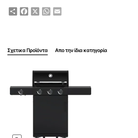
σε κάθε περίσταση.
Share
Facebook
X
WhatsApp
Email
Ιδανική για λάτρεις του BBQ που θέλουν απόλυτο έλεγχο
θερμοκρασίας, επαγγελματικά αποτελέσματα και ευρύ
χώρο ψησίματος για κρέατα, λαχανικά και πιάτα με
υψηλές απαιτήσεις.
Σχετικα Προϊόντα
Απο την ίδια κατηγορία
τιβαρή κατασκευή για κορυφαία απόδοση BBQ
Η HEAT C-435 RB ξεχωρίζει για την premium
κατασκευή της με ανθεκτικό καπάκι, υψηλής ποιότητας
ανοξείδωτα στοιχεία και στιβαρές πλευρικές επιφάνειες
εργασίας, προσφέροντας εξαιρετική αντοχή,
σταθερότητα και άνεση σε κάθε ψήσιμο.
4 ανοξείδωτοι καυστήρες υψηλής απόδοσης