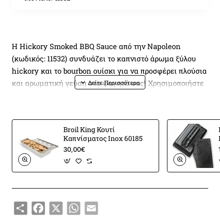
Η Hickory Smoked BBQ Sauce από την Napoleon
(κωδικός: 11532) συνδυάζει το καπνιστό άρωμα ξύλου
hickory και το bourbon ουίσκι για να προσφέρει πλούσια
και αρωματική γεύση στα φαγητά σας! Χρησιμοποιήστε
την ως ντιπ ή για να μαρινάρετε τα κρέατα σας και
εντυπωσιάστε τους καλεσμένους σας με πιάτα
εστιατορικού επιπέδου!
Broil King Κουτί
Καπνίσματος Inox 60185
Η Hickory Smoked BBQ Sauce από την Napoleon
30,00€
(κωδικός: 11532) έρχεται για να δώσει μία νέα διάσταση
στα πιάτα σας! Με τη μοναδική γεύση ξύλου hickory
προσφέρει γλυκό και έντονο άρωμα μπέικον,
προσδίδοντας μοναδική γεύση σε πουλερικά, άγριο
Share
Facebook
X
WhatsApp
Email
κρέας και χοιρινό. Το ξύλο hickory, με το