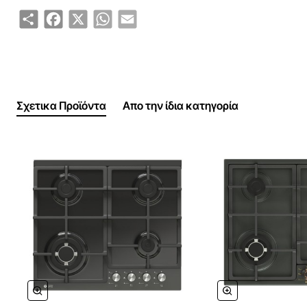
διακόπτης
Share
Facebook
X
WhatsApp
Email
Τύπος & Ισχύς Φωτισμού LED μπάρα, 1×3W
2x Φίλτρα (πλενόμενα) 5 επιπέδων
Σχετικα Προϊόντα
Απο την ίδια κατηγορία
Διάμετρος εξόδου150mm
Πιστοποιήσεις CE/ERP
Διαστάσεις Κιβωτίου (Π×Β×Υ)(mm) 670×310×535
- Επίπεδο θορύβου
64db
- Απορροφητικότητα
450m³/h