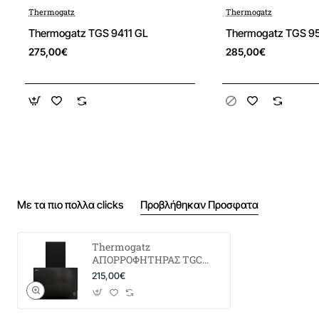
- Συνολική ηλεκτρική ισχύς
128W
Thermogatz
Thermogatz
Thermogatz TGS 9411 GL
Thermogatz TGS 95
Καθαρό Πλάτος:
60 cm
275,00€
285,00€
Καθαρό Ύψος:
43,7 cm
Καθαρό Βάθος:
23,3 cm
Καθαρό Βάρος:
14,6 kg
Με τα πιο πολλα clicks
Προβλήθηκαν Προσφατα
Μικτό Πλάτος:
670 cm
Thermogatz
Μικτό Ύψος:
535 cm
ΑΠΟΡΡΟΦΗΤΗΡΑΣ TGC
650 WALL
215,00€
Μικτό Βάθος:
310 cm