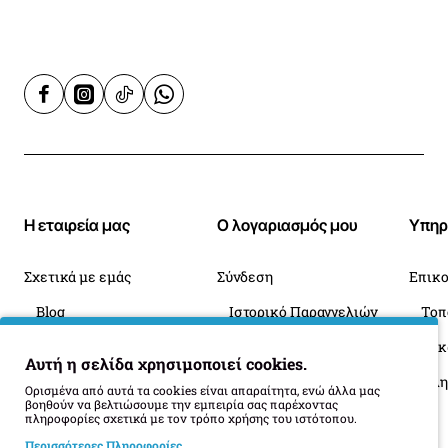
Μικτό Βάρος:
17,3 kg
Η εταιρεία μας
Ο λογαριασμός μου
Υπηρ
Σχετικά με εμάς
Σύνδεση
Επικο
Blog
Ιστορικό Παραγγελιών
Πληροφορίες Παράδοσης
Επιστροφές
Οι 
Αυτή η σελίδα χρησιμοποιεί cookies.
Όροι Επιστροφής
Ορισμένα από αυτά τα cookies είναι απαραίτητα, ενώ άλλα μας
βοηθούν να βελτιώσουμε την εμπειρία σας παρέχοντας
πληροφορίες σχετικά με τον τρόπο χρήσης του ιστότοπου.
Περισσότερες Πληροφορίες