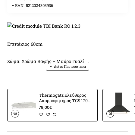
EAN:
5212024303936
Επιτοίχιος 60cm
Σώμα: Χρώμα Βαφής + Μαύρο Γυαλί
Τάση & Συχνότητα AC220-240V, 50Hz
Thermogatz Ελεύθερος
Μοτέρ 1×125W
Απορροφητήρας TGS 170
WH 60cm
79,00€
3 επίπεδα απορρόφησης
Χειρισμός Διακοπτών Φωτιζόμενος, Περιστροφικός LED