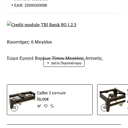
EAN:
231001103008
Καυστήρες: 6 Μεγάλοι
Σώμα Εμαγιέ Βαρέως Τύπου Μεγάλης Αντοχής,
Καυστήρας Μαντεμένιος Φ90 12kW,
Πλαίσιο από Σιδερογωνία 30mm,
Calfer 2 εστιών
55,00€
Μαχαιρωτή Σχάρα Κατάλληλη για τέλεια εφαρμογή των
σκευών,