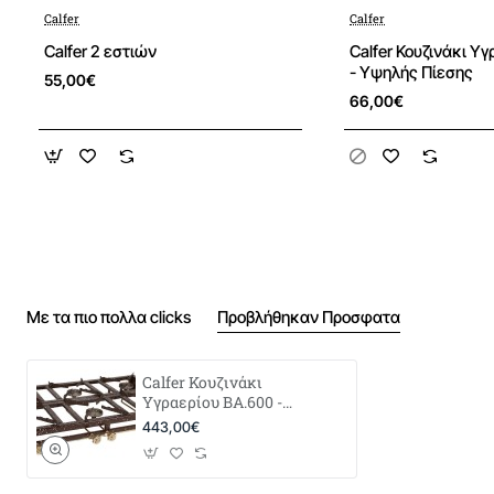
Calfer
Calfer
Calfer 2 εστιών
Calfer Κουζινάκι Υ
- Υψηλής Πίεσης
55,00€
66,00€
Με τα πιο πολλα clicks
Προβλήθηκαν Προσφατα
Calfer Κουζινάκι
Υγραερίου ΒΑ.600 -
Υψηλής Πίεσης
443,00€