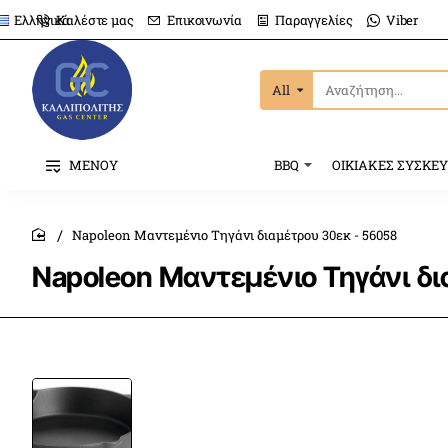
Καλέστε μας
Επικοινωνία
Παραγγελίες
Viber
Ελληνικά
All
Αναζήτηση...
ΜΕΝΟΥ
BBQ
ΟΙΚΙΑΚΕΣ ΣΥΣΚΕ
Napoleon Μαντεμένιο Τηγάνι διαμέτρου 30εκ - 56058
home
Napoleon Μαντεμένιο Τηγάνι δι