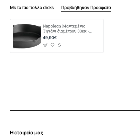
Με τα πιο πολλα clicks
Προβλήθηκαν Προσφατα
Napoleon Μαντεμένιο
Τηγάνι διαμέτρου 30εκ -
56058
49,90€
Η εταιρεία μας