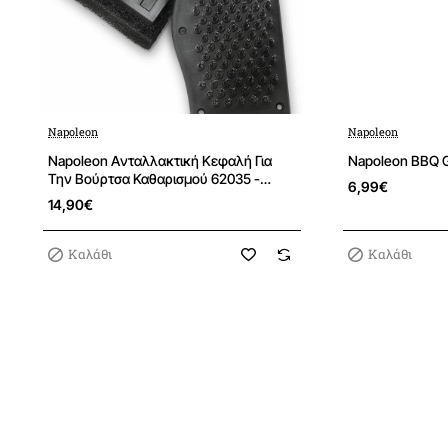
Napoleon
Napoleon
Napoleon Aνταλλακτική Κεφαλή Για
Napoleon BBQ Gr
Την Βούρτσα Καθαρισμού 62035 -
6,99€
70007
14,90€
Καλάθι
Καλάθι