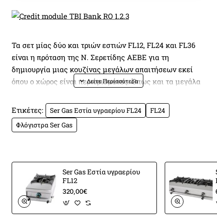
Τα σετ μίας δύο και τριών εστιών FL12, FL24 και FL36
είναι η πρόταση της Ν. Σερετίδης ΑΕΒΕ για τη
δημιουργία μιας κουζίνας μεγάλων απαιτήσεων εκεί
όπου ο χώρος είναι περιορισμένος. Όπως και τα μεγάλα
σετ των τεσσάρων και έξι εστιών διαθέτουν πλαίσιο από
ανοξείδωτο χάλυβα και επισμαλτωμένες σχάρες αλλά
Ετικέτες:
Ser Gas Εστία υγραερίου FL24
FL24
είναι διαθέσιμα και με χρωμιωμένη σχάρα.
Φλόγιστρα Ser Gas
Οι καυστήρες είναι φτιαγμένοι απο χυτοσιδηρο μεγάλης
απόδοσης. Οι διακόπτες διαθέτουν σύστημα επιτήρησης
της φλόγας με θερμοκόπια ώστε να γίνεται αυτόματα η
Ser Gas Εστία υγραερίου
FL12
διακοπή της παροχής αερίου σε περίπτωση που θα
320,00€
σβήσει ο καυστήρας.