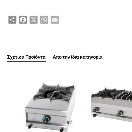
Τα φλόγιστρα FL12, FL24 και FL36 εγγυώνται ασφάλεια
και οικονομία γιατί κατασκευάζονται σύμφωνα με τις
διεθνείς προδιαγραφές. Τα υλικά τους είναι προϊόντα
Share
Facebook
X
WhatsApp
Email
των πιο γνωστών εργοστασίων της Ευρώπης.
Μήκος (mm)
740
Βάθος (mm)
600
Ύψος (mm)
250
Σχετικα Προϊόντα
Απο την ίδια κατηγορία
Βάρος (kg)
26
Σύνολο εστιών
2
Ισχύς (kW)
2x10
Κατανάλωση υγραερίου (kg/h)
1,17
Κατανάλωση φυσικού αερίου (m3/h)
1,58