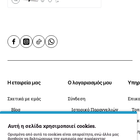
Η εταιρεία μας
Ο λογαριασμός μου
Υπηρ
Σχετικά με εμάς
Σύνδεση
Επικο
Blog
Ιστορικό Παραγγελιών
Πληροφορίες Παράδοσης
Επιστροφές
Οι 
Αυτή η σελίδα χρησιμοποιεί cookies.
Όροι Επιστροφής
Ορισμένα από αυτά τα cookies είναι απαραίτητα, ενώ άλλα μας
βοηθούν να βελτιώσουμε την εμπειρία σας παρέχοντας