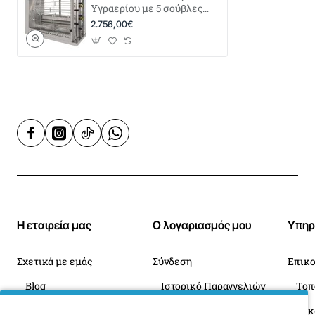
Υγραερίου με 5 σούβλες
KG5
2.756,00€
Η εταιρεία μας
Ο λογαριασμός μου
Υπηρ
Σχετικά με εμάς
Σύνδεση
Επικο
Blog
Ιστορικό Παραγγελιών
Πληροφορίες Παράδοσης
Επιστροφές
Οι 