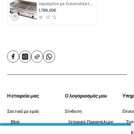
υγραερίου με λιποσυλέκτη
νερού WG3
1.799,00€
Η εταιρεία μας
Ο λογαριασμός μου
Υπηρ
Σχετικά με εμάς
Σύνδεση
Επικο
Blog
Ιστορικό Παραγγελιών
Πληροφορίες Παράδοσης
Επιστροφές
Οι 