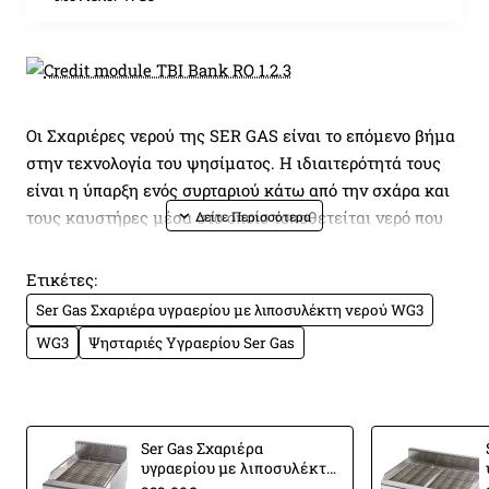
Οι Σχαριέρες νερού της SER GAS είναι το επόμενο βήμα
στην τεχνολογία του ψησίματος. Η ιδιαιτερότητά τους
είναι η ύπαρξη ενός συρταριού κάτω από την σχάρα και
τους καυστήρες μέσα στο οποίο τοποθετείται νερό που
επιδρά στη διαδικασία του ψησίματος με δύο τρόπους:
Ετικέτες:
Από τη μία λειτουργεί σαν λιποσυλλέκτης μέσα στον
Ser Gas Σχαριέρα υγραερίου με λιποσυλέκτη νερού WG3
οποίο "σβήνει" το λίπος που στάζει από τη σχάρα. Αυτό
WG3
Ψησταριές Υγραερίου Ser Gas
έχει σαν αποτέλεσμα τη μείωση στο ελάχιστο της
κάπνας μέσα στο χώρο εργασίας, κάτι που κάθε
επαγγελματίας γνωρίζει τι σημαίνει.
Ser Gas Σχαριέρα
υγραερίου με λιποσυλέκτη
Από την άλλη, η παρουσία του νερού κοντά στην
νερού WG1