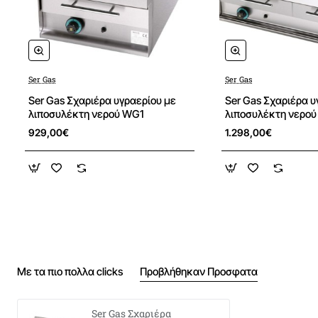
το άναμμα του καυστήρα. Oπως και με όλες τις
συσκευές αερίου της SER GAS τα μπέκ του καυστήρα
ρυθμίζονται για οποιοδήποτε αέριο. Φέρουν το σήμα CE.
Μήκος (mm)
1270
Ser Gas
Ser Gas
Βάθος (mm)
650
Ser Gas Σχαριέρα υγραερίου με
Ser Gas Σχαριέρα υ
λιποσυλέκτη νερού WG1
λιποσυλέκτη νερο
Ύψος (mm)
320
Βάρος (kg)
75
929,00€
1.298,00€
Επιφάνεια σχάρας (mm)
1200X460
Καυστήρες
3
Ισχύς (kW)
27
Κατανάλωση υγραερίου (kg/h)
2,10
Κατανάλωση Φ.Α. (m3/h)
2,85
Με τα πιο πολλα clicks
Προβλήθηκαν Προσφατα
Ser Gas Σχαριέρα