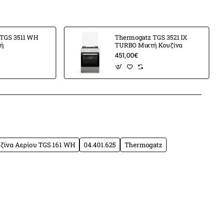
TGS 3511 WH
Thermogatz TGS 3521 IX
τή
TURBO Μικτή Κουζίνα
451,00€
App
mail
υσικό αέριο - υγραέριο)
ζίνα Αερίου TGS 161 WH
04.401.625
Thermogatz
ύψος