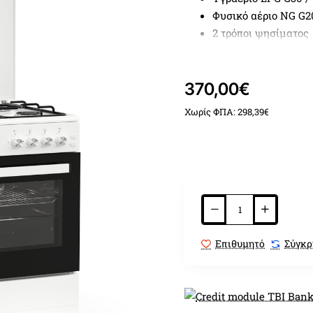
Φυσικό αέριο NG G2
2 τρόποι ψησίματος
Αυτόματη ανάφλεξη
Χρώμα: Λευκό
Καυστήρες TECNA
370,00€
Θερμικά ασφαλείας
Χωρίς ΦΠΑ: 298,39€
Θερμοστάτης
Μεταλλικό καπάκι
Πόρτα με διπλό κρύ
Σχάρες εστιών εμαγ
Πιστοποίηση CE
Διασπορείς εμαγιέ
2 Τρόποι Ψησίματος
Επιθυμητό
Σύγκρ
Κάτω καυστήρας
Γκριλ