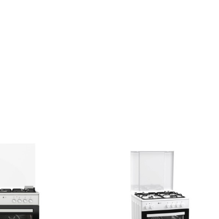
- εμπρός δεξιά
Μεγάλ
- εμπρός αριστερά
Μι
- πίσω δεξιά
Μεσαία
1,7
- πίσω αριστερά
Μεσαί
Φούρνος Αερίου 55lt
- Θερμοστάτης
0-250°C
- Κάτω καυστήρας
2,5
- Γκριλ
2kW - 145gr/h