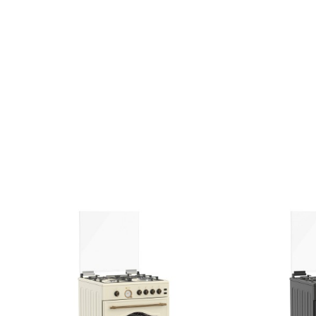
η
2,9kW - 211gr/h
κρή
0,95kW - 69gr/h
kW - 124gr/h
α
1,7kW - 124gr/h
kW - 182gr/h