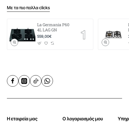
Με τα πιο πολλα clicks
La Germania P60
4L LAG GN
559,00€
Η εταιρεία μας
Ο λογαριασμός μου
Υπηρ