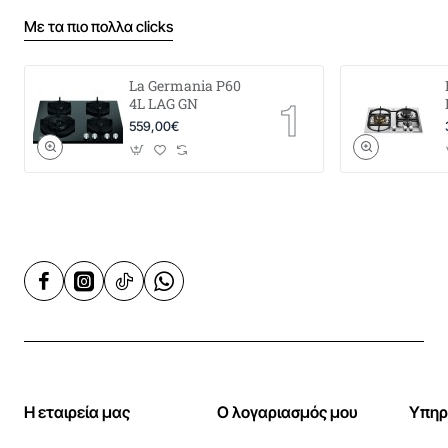
Με τα πιο πολλα clicks
La Germania P60
4L LAG GN
559,00€
Η εταιρεία μας
Ο λογαριασμός μου
Υπηρ