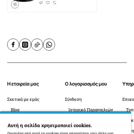
Η εταιρεία μας
Ο λογαριασμός μου
Υπηρ
Σχετικά με εμάς
Σύνδεση
Επικο
Blog
Ιστορικό Παραγγελιών
Πληροφορίες Παράδοσης
Επιστροφές
Οι 
Αυτή η σελίδα χρησιμοποιεί cookies.
Όροι Επιστροφής
Ορισμένα από αυτά τα cookies είναι απαραίτητα, ενώ άλλα μας