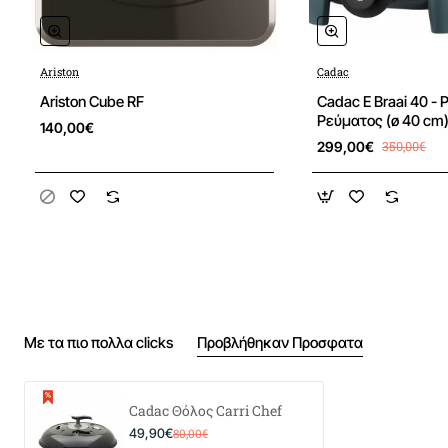
Προσφορά
Ariston
Cadac
Ariston Cube RF
Cadac E Braai 40 - P
Ρεύματος (ø 40 cm
140,00€
299,00€
350,00€
Με τα πιο πολλα clicks
Προβλήθηκαν Προσφατα
Cadac Θόλος Carri Chef
49,90€
80,00€