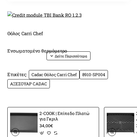
Θόλος Carri Chef
Ενσωματομένο θερμόμετρο
Λειτουργεί ως μπλοκ του αέρα με το άγκιστρο στην
Ετικέτες:
Cadac Θόλος Carri Chef
8910-SP004
πλευρά του μπάρμπεκιου
ΑΞΕΣΟΥΑΡ CADAC
Βολική λαβή που παραμένει δροσερή
Μέγεθος: ø 47cm
2-COOK | Επίπεδο Πλατώ
για Γκριλ
34,00€
Αυτός ο θόλος είναι ένα αξεσουάρ για τη σειρά BBQ
αερίου CADAC Carri Chef.
Λειτουργεί ως μπλοκ από τον