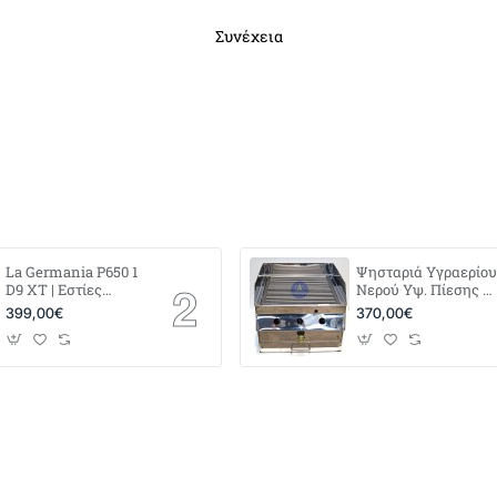
Συνέχεια
La Germania P650 1
Ψησταριά Υγραερίου
D9 XT | Εστίες
Νερού Υψ. Πίεσης 4
Αερίου με
x 40
399,00€
370,00€
Μπρούτζινους
Διασπορείς