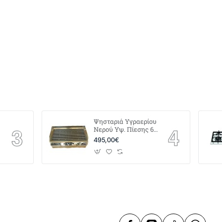
Ψησταριά Υγραερίου
0
Νερού Υψ. Πίεσης 60
x 40
495,00€