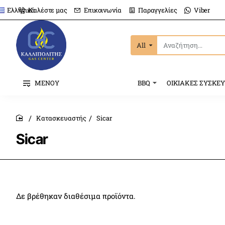
Καλέστε μας
Επικοινωνία
Παραγγελίες
Viber
Ελληνικά
All
Αναζήτηση...
ΜΕΝΟΥ
BBQ
ΟΙΚΙΑΚΕΣ ΣΥΣΚΕ
Κατασκευαστής
Sicar
home
Sicar
Δε βρέθηκαν διαθέσιμα προϊόντα.