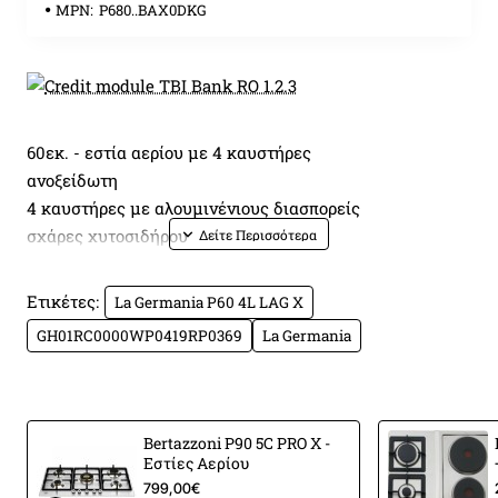
MPN:
P680..BAX0DKG
60εκ. - εστία αερίου με 4 καυστήρες
ανοξείδωτη
4 καυστήρες με αλουμινένιους διασπορείς
σχάρες χυτοσιδήρου
καυστήρας διπλής φλόγας 4kW
επιλογείς με μεταλλικό φινίρισμα
Ετικέτες:
La Germania P60 4L LAG X
Γενικά χαρακτηριστικά
GH01RC0000WP0419RP0369
La Germania
Εμπορικό σήμα
Bertazzoni La Germania
Οικογένεια προϊόντων
FUTURA
Εστίες μαγειρέματος
Τύπος εστιών
Αερίου
Bertazzoni P90 5C PRO X -
Αριθμός χώρων μαγειρέματος
4
Εστίες Αερίου
Αριθμός ζωνών μαγειρέματος
4
799,00€