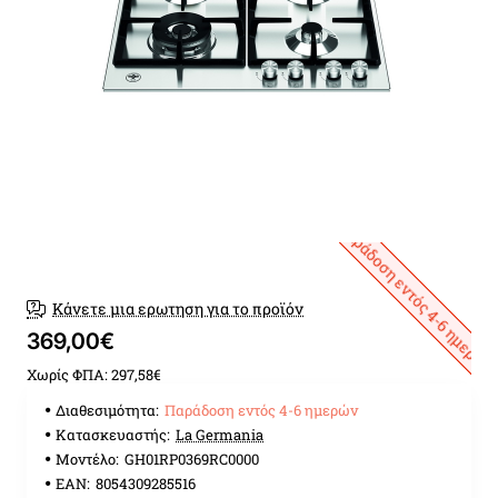
Παράδοση εντός 4-6 ημερών
Κάνετε μια ερωτηση για το προϊόν
369,00€
Χωρίς ΦΠΑ: 297,58€
Διαθεσιμότητα:
Παράδοση εντός 4-6 ημερών
Κατασκευαστής:
La Germania
Μοντέλο:
GH01RP0369RC0000
EAN:
8054309285516