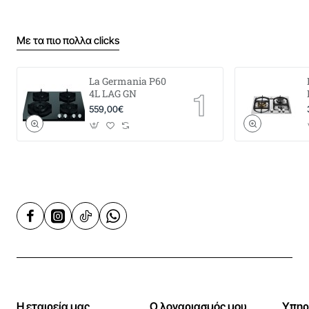
Με τα πιο πολλα clicks
La Germania P60
4L LAG GN
559,00€
Η εταιρεία μας
Ο λογαριασμός μου
Υπηρ