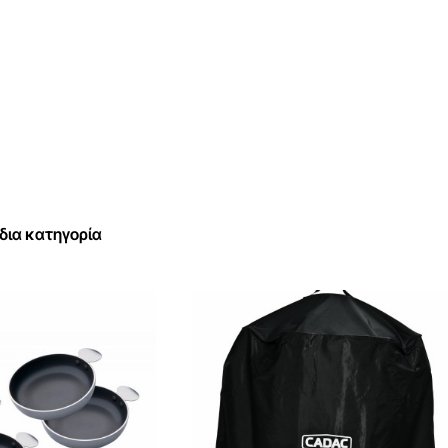
Το Carri Chef BBQ / Planc
ακόμη μεγαλύτερη απόλαυσ
προαιρετικά αξεσουάρ όπως
συνδυάζετε το ιδανικό μ
Προδιαγραφές προϊόντος
Διαστάσεις
ίδια κατηγορία
Πλάτος: 70 cm
Ύψος: 93 εκ
Βάθος: 70 cm
ΤΕΧΝΙΚΕΣ πληροφορίες
Βάρος κατά προσέγγιση: 