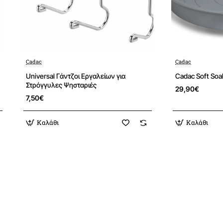
τητας: 3,7 kW
η αερίου: 270 g / H
Cadac
Cadac
: 28-37 mBar
Universal Γάντζοι Εργαλείων για
Cadac Soft Soa
Στρόγγυλες Ψησταριές
29,90€
7,50€
Καλάθι
Καλάθι
0-80-EF