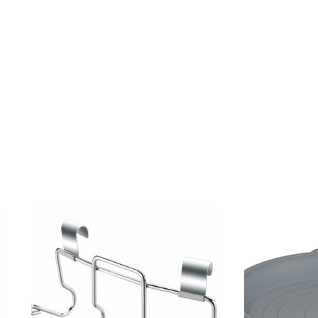
ha διαθέτει γλάστρα, μπάρμπεκιου / Plancha και θόλο. Για
η μαγειρικής, ο Carri Chef μπορεί να επεκταθεί με πολλά
 το Pizza Stone ή το Paealla Pan - με αυτόν τον τρόπο
πάρμπεκιου σας!
10,5 kg