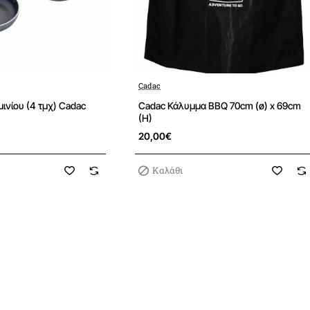
Συνολική απόδοση θερμό
Συνολική μέση κατανάλωσ
Cadac
Μέση πίεση λειτουργίας
ινίου (4 τμχ) Cadac
Cadac Κάλυμμα BBQ 70cm (ø) x 69cm
(H)
Αρθρο
20,00€
Καλάθι
Αριθμός προϊόντος: 891
EAN: 6001773111591