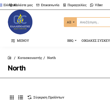
Καλέστε μας
Επικοινωνία
Παραγγελίες
Viber
Ελληνικά
All
Αναζήτηση...
ΜΕΝΟΥ
BBQ
ΟΙΚΙΑΚΕΣ ΣΥΣΚΕ
Κατασκευαστής
North
home
North
Σύγκριση Προϊόντων