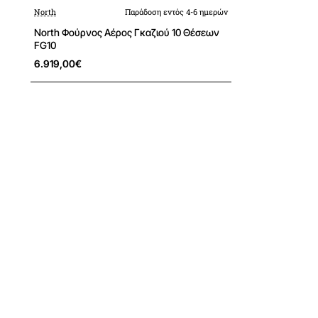
North
Παράδοση εντός 4-6 ημερών
North Φούρνος Αέρος Γκαζιού 10 Θέσεων
FG10
6.919,00€
Καλάθι
Με τα πιο πολλα clicks
La Germania P60 4L