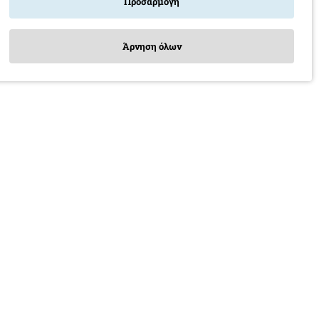
Προσαρμογή
Άρνηση όλων
Ψησταριά Υγραερίου