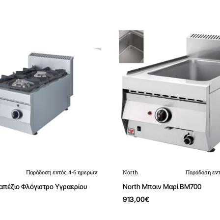
Παράδοση εντός 4-6 ημερών
North
Παράδοση εντ
ραπέζιο Φλόγιστρο Υγραερίου
North Μπαιν Μαρί BM700
913,00€