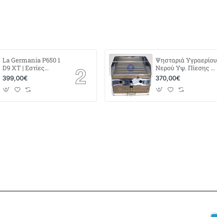
La Germania P650 1
Ψησταριά Υγραερίου
D9 XT | Εστίες
Νερού Υψ. Πίεσης 4
Αερίου με
x 40
399,00€
370,00€
Μπρούτζινους
Διασπορείς