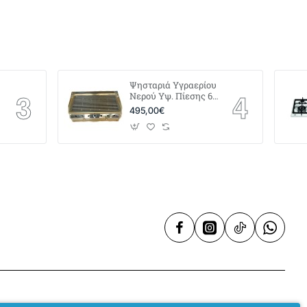
Ψησταριά Υγραερίου
0
Νερού Υψ. Πίεσης 60
x 40
495,00€