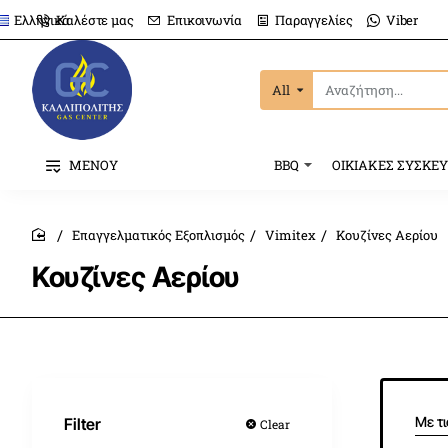
Καλέστε μας
Επικοινωνία
Παραγγελίες
Viber
Ελληνικά
All
Αναζήτηση...
ΜΕΝΟΥ
BBQ
ΟΙΚΙΑΚΕΣ ΣΥΣΚΕ
Επαγγελματικός Εξοπλισμός
Vimitex
Κουζίνες Αερίου
home
Κουζίνες Αερίου
Με τ
Filter
Clear