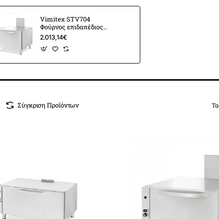
Vimitex STV704
Φούρνος επιδαπέδιος
αερίου με Αέρα
2.013,14€
Σύγκριση Προϊόντων
Τα