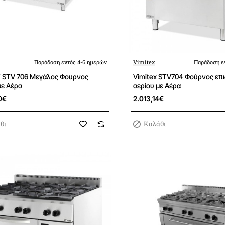
Παράδοση εντός 4-6 ημερών
Vimitex
Παράδοση ε
 STV 706 Μεγάλος Φουρνος
Vimitex STV704 Φούρνος επιδαπέδιος
με Αέρα
αερίου με Αέρα
0€
2.013,14€
θι
Καλάθι