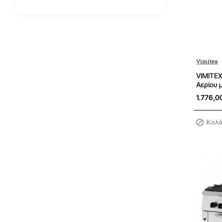
Vimitex
VIMITEX
Αερίου 
1.776,0
Καλά