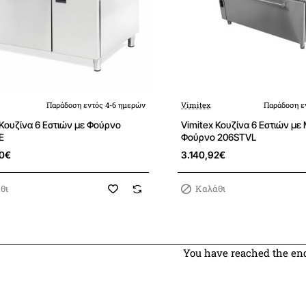
Παράδοση εντός 4-6 ημερών
Vimitex
Παράδοση ε
 Κουζίνα 6 Εστιών με Φούρνο
Vimitex Κουζίνα 6 Εστιών με
E
Φούρνο 206STVL
40€
3.140,92€
θι
Καλάθι
You have reached the end 