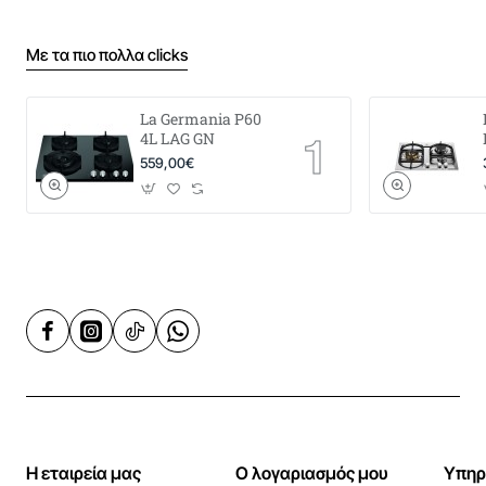
Με τα πιο πολλα clicks
La Germania P60
4L LAG GN
559,00€
Η εταιρεία μας
Ο λογαριασμός μου
Υπηρ