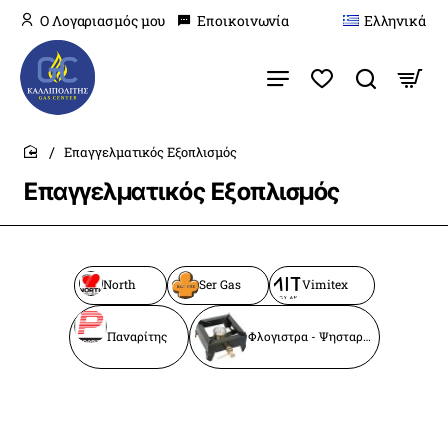
O Λογαριασμός μου
Εποικοινωνία
Ελληνικά
Επαγγελματικός Εξοπλισμός
home
Επαγγελματικός Εξοπλισμός
North
Ser Gas
Vimitex
Παναρίτης
Φλογιστρα - Ψησταριες