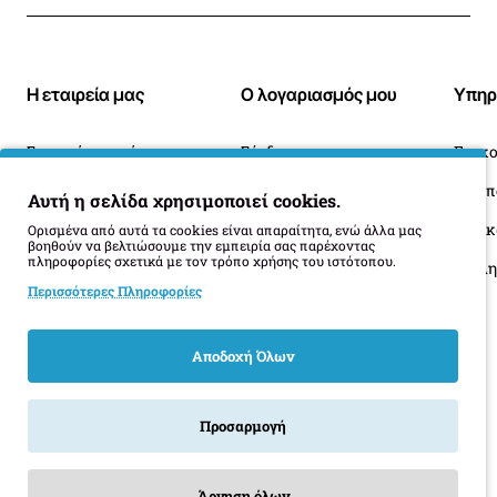
Η εταιρεία μας
Ο λογαριασμός μου
Υπηρ
Σχετικά με εμάς
Σύνδεση
Επικο
Blog
Ιστορικό Παραγγελιών
Αυτή η σελίδα χρησιμοποιεί cookies.
Πληροφορίες Παράδοσης
Επιστροφές
Οι 
Ορισμένα από αυτά τα cookies είναι απαραίτητα, ενώ άλλα μας
βοηθούν να βελτιώσουμε την εμπειρία σας παρέχοντας
πληροφορίες σχετικά με τον τρόπο χρήσης του ιστότοπου.
Όροι Επιστροφής
Περισσότερες Πληροφορίες
Αποδοχή Όλων
Προσαρμογή
Άρνηση όλων