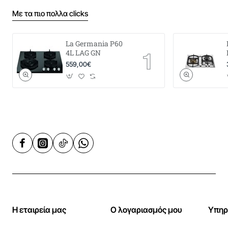
Με τα πιο πολλα clicks
La Germania P60
4L LAG GN
559,00€
Η εταιρεία μας
Ο λογαριασμός μου
Υπηρ