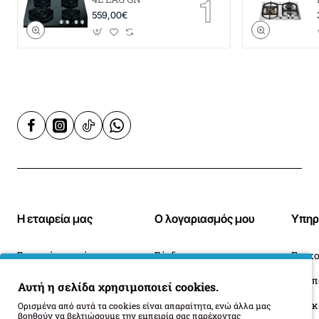
559,00€
Η εταιρεία μας
Ο λογαριασμός μου
Υπηρ
Σχετικά με εμάς
Σύνδεση
Επικο
Blog
Ιστορικό Παραγγελιών
Αυτή η σελίδα χρησιμοποιεί cookies.
Πληροφορίες Παράδοσης
Επιστροφές
Οι 
Ορισμένα από αυτά τα cookies είναι απαραίτητα, ενώ άλλα μας
βοηθούν να βελτιώσουμε την εμπειρία σας παρέχοντας