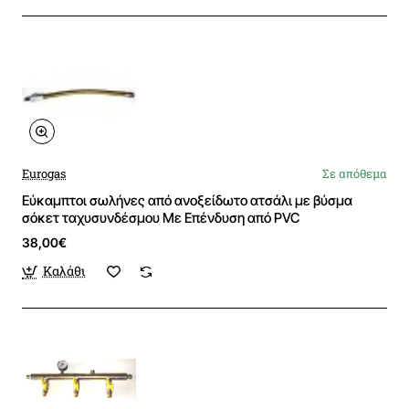
Eurogas
Σε απόθεμα
Εύκαμπτοι σωλήνες από ανοξείδωτο ατσάλι με βύσμα
σόκετ ταχυσυνδέσμου Mε Επένδυση από PVC
38,00€
Καλάθι