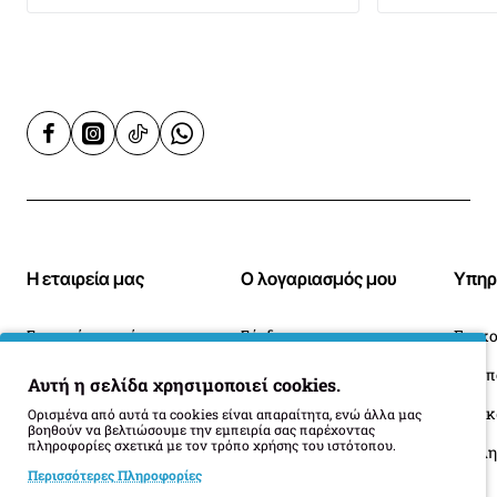
Η εταιρεία μας
Ο λογαριασμός μου
Υπηρ
Σχετικά με εμάς
Σύνδεση
Επικο
Blog
Ιστορικό Παραγγελιών
Αυτή η σελίδα χρησιμοποιεί cookies.
Πληροφορίες Παράδοσης
Επιστροφές
Οι 
Ορισμένα από αυτά τα cookies είναι απαραίτητα, ενώ άλλα μας
βοηθούν να βελτιώσουμε την εμπειρία σας παρέχοντας
πληροφορίες σχετικά με τον τρόπο χρήσης του ιστότοπου.
Όροι Επιστροφής
Περισσότερες Πληροφορίες