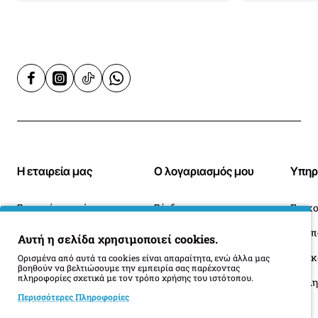
Η εταιρεία μας
Ο λογαριασμός μου
Υπηρ
Σχετικά με εμάς
Σύνδεση
Επικο
Blog
Ιστορικό Παραγγελιών
Αυτή η σελίδα χρησιμοποιεί cookies.
Πληροφορίες Παράδοσης
Επιστροφές
Οι 
Ορισμένα από αυτά τα cookies είναι απαραίτητα, ενώ άλλα μας
βοηθούν να βελτιώσουμε την εμπειρία σας παρέχοντας
πληροφορίες σχετικά με τον τρόπο χρήσης του ιστότοπου.
Όροι Επιστροφής
Περισσότερες Πληροφορίες