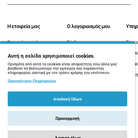
Η εταιρεία μας
Ο λογαριασμός μου
Υπηρ
Σχετικά με εμάς
Σύνδεση
Επικο
Blog
Ιστορικό Παραγγελιών
Αυτή η σελίδα χρησιμοποιεί cookies.
Πληροφορίες Παράδοσης
Επιστροφές
Οι 
Ορισμένα από αυτά τα cookies είναι απαραίτητα, ενώ άλλα μας
βοηθούν να βελτιώσουμε την εμπειρία σας παρέχοντας
πληροφορίες σχετικά με τον τρόπο χρήσης του ιστότοπου.
Όροι Επιστροφής
Περισσότερες Πληροφορίες
Αποδοχή Όλων
Προσαρμογή
Άρνηση όλων