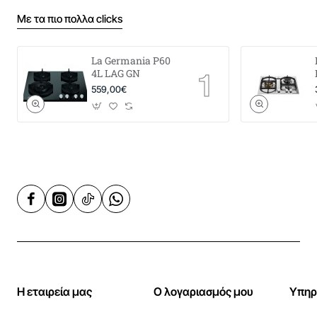
Με τα πιο πολλα clicks
La Germania P60
4L LAG GN
559,00€
Η εταιρεία μας
Ο λογαριασμός μου
Υπηρ