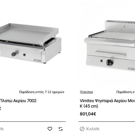
Παράδοση εντός 7-12 ημερών
Vimitex
Παράδοση ε
 Πλατώ Αερίου 7002
Vimitex Ψησταριά Αερίου Μο
K (45 cm)
€
801,04€
θι
Καλάθι