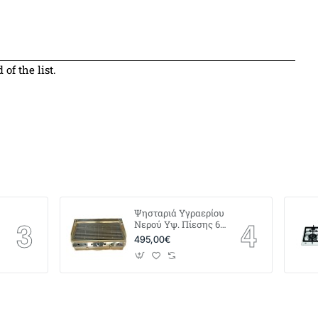
of the list.
Ψησταριά Υγραερίου
0
Νερού Υψ. Πίεσης 60
x 40
495,00€