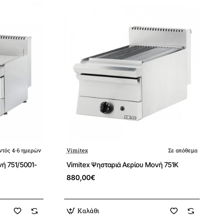
ντός 4-6 ημερών
Vimitex
Σε απόθεμα
νή 751/5001-
Vimitex Ψησταριά Αερίου Μονή 751K
880,00€
Καλάθι