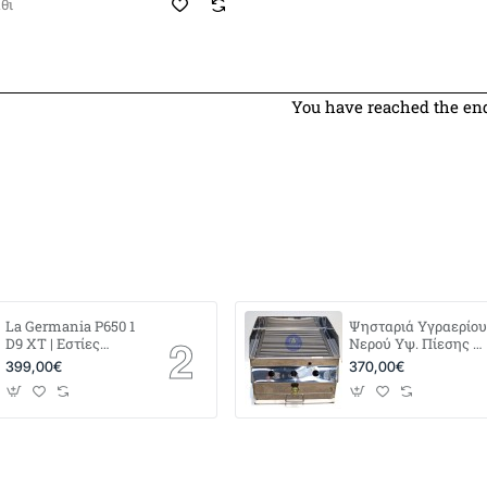
θι
You have reached the end 
La Germania P650 1
Ψησταριά Υγραερίου
D9 XT | Εστίες
Νερού Υψ. Πίεσης 4
Αερίου με
x 40
399,00€
370,00€
Μπρούτζινους
Διασπορείς