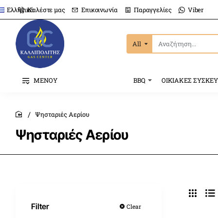
Καλέστε μας
Επικοινωνία
Παραγγελίες
Viber
Ελληνικά
All
Αναζήτηση...
ΜΕΝΟΥ
BBQ
ΟΙΚΙΑΚΕΣ ΣΥΣΚΕ
Ψησταριές Αερίου
home
Ψησταριές Αερίου
Filter
Clear