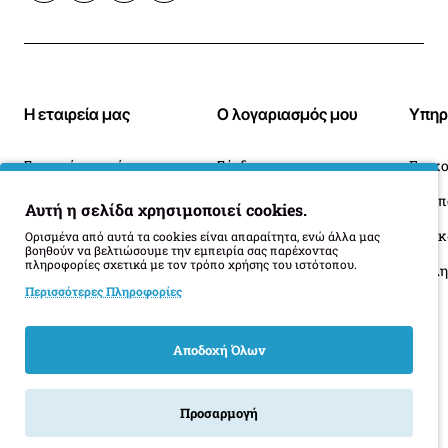
Η εταιρεία μας
Ο λογαριασμός μου
Υπηρ
Σχετικά με εμάς
Σύνδεση
Επικο
Blog
Ιστορικό Παραγγελιών
Αυτή η σελίδα χρησιμοποιεί cookies.
Πληροφορίες Παράδοσης
Επιστροφές
Οι 
Ορισμένα από αυτά τα cookies είναι απαραίτητα, ενώ άλλα μας
βοηθούν να βελτιώσουμε την εμπειρία σας παρέχοντας
πληροφορίες σχετικά με τον τρόπο χρήσης του ιστότοπου.
Όροι Επιστροφής
Περισσότερες Πληροφορίες
Αποδοχή Όλων
Προσαρμογή
Product Filter