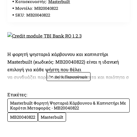
Κατασκευαστής:
Masterbuilt
Μοντέλο:
MB20040822
SKU:
MB20040822
Η φορητή ψησταριά κάρβουνου και καπνιστήρι
Masterbuilt (κωδικός: MB20040822) είναι η ιδανική
επιλογή για κάθε ψήστη που θέλει
να συνδυάζει παράδοση, λειτουργικότητα και ποιότητα σ
ε μία ψησταριά!
Ετικέτες:
Χάρη στον καινοτόμο πίνακα SteadyTemp,
Masterbuilt Φορητή Ψησταριά Κάρβουνου & Καπνιστήρι Με
Καρότσι Μεταφοράς - MB20040822
η ρύθμιση της θερμοκρασίας γίνεται πανεύκολα και
με ακρίβεια, επιτρέποντάς σας να διατηρείτε
MB20040822
Masterbuilt
την επιθυμητή θερμοκρασία (120°C - 240°C) για να
μπορείτε να ψήνετε με απόλυτο έλεγχο αυγά, ψάρια,