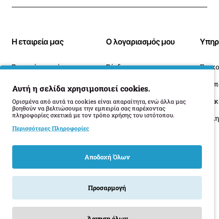
Η εταιρεία μας
Ο λογαριασμός μου
Υπηρ
Σχετικά με εμάς
Σύνδεση
Επικο
Blog
Ιστορικό Παραγγελιών
Αυτή η σελίδα χρησιμοποιεί cookies.
Πληροφορίες Παράδοσης
Επιστροφές
Οι 
Ορισμένα από αυτά τα cookies είναι απαραίτητα, ενώ άλλα μας
βοηθούν να βελτιώσουμε την εμπειρία σας παρέχοντας
πληροφορίες σχετικά με τον τρόπο χρήσης του ιστότοπου.
Όροι Επιστροφής
Περισσότερες Πληροφορίες
Αποδοχή Όλων
Προσαρμογή
Άρνηση όλων