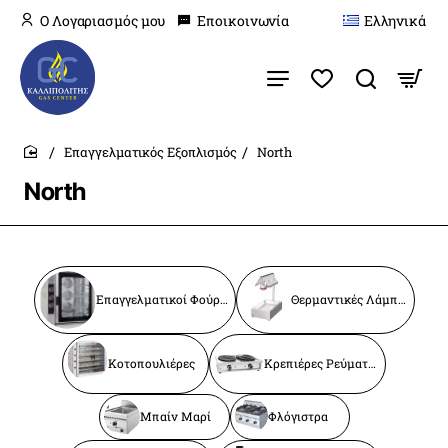
O Λογαριασμός μου
Εποικοινωνία
Ελληνικά
Επαγγελματικός Εξοπλισμός
North
home
North
Επαγγελματικοί Φούρνοι
Θερμαντικές Λάμπες
Κοτοπουλιέρες
Κρεπιέρες Ρεύματος
Μπαίν Μαρί
Φλόγιστρα