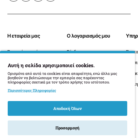
Η εταιρεία μας
Ο λογαριασμός μου
Υπηρ
Σχετικά με εμάς
Σύνδεση
Επικο
Blog
Ιστορικό Παραγγελιών
Αυτή η σελίδα χρησιμοποιεί cookies.
Πληροφορίες Παράδοσης
Επιστροφές
Οι 
Ορισμένα από αυτά τα cookies είναι απαραίτητα, ενώ άλλα μας
βοηθούν να βελτιώσουμε την εμπειρία σας παρέχοντας
πληροφορίες σχετικά με τον τρόπο χρήσης του ιστότοπου.
Όροι Επιστροφής
Περισσότερες Πληροφορίες
Αποδοχή Όλων
Προσαρμογή