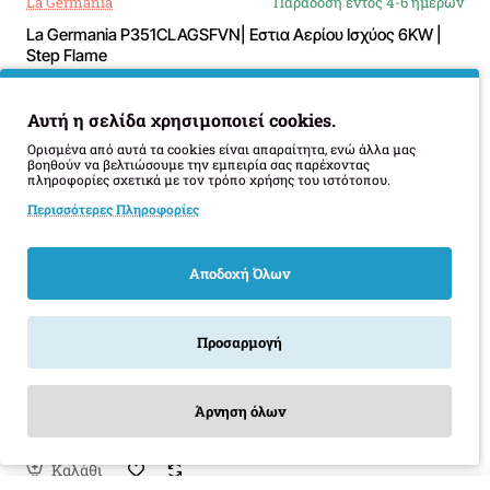
La Germania
Παράδοση εντός 4-6 ημερών
La Germania P351CLAGSFVN| Εστια Αερίου Ισχύος 6KW |
Step Flame
444,00€
Αυτή η σελίδα χρησιμοποιεί cookies.
Καλάθι
Ορισμένα από αυτά τα cookies είναι απαραίτητα, ενώ άλλα μας
βοηθούν να βελτιώσουμε την εμπειρία σας παρέχοντας
πληροφορίες σχετικά με τον τρόπο χρήσης του ιστότοπου.
Περισσότερες Πληροφορίες
Αποδοχή Όλων
Προσαρμογή
La Germania
Παράδοση εντός 7-12 ημερών
LA GERMANIA P69 4L LAG SF VN Εστίες Αερίου με
Μπρούτζινους Διασπορείς
Άρνηση όλων
Product Filter
499,00€
Καλάθι