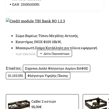
EAN:
231001103051
Σώμα Βαρέως Τύπου Μεγάλης Αντοχής,
Καυστήρας ΙΝΟΧ Φ100 18kW,
Μαχαιρωτή Σχάρα Κατάλληλη για τέλεια εφαρμογή
των σκευών,
Εύκολη Αντικατάσταση Θέσης Παροχής (Αριστερά-
∆εξιά),
Ετικέτες:
Express Διπλό Φλόγιστρο Αερίου ΒΑΦΗΣ
Υψηλής Απόδοσης Αντοχής και Ασφάλειας,
01.103.051
Φλόγιστρα Υψηλής Πίεσης
ΕΛΛΗΝΙΚΗΣ ΚΑΤΑΣΚΕΥΗΣ
Καθαρό Πλάτος:
72 cm
Καθαρό Ύψος:
17 cm
Καθαρό Βάθος:
32 cm
Calfer 2 εστιών
55,00€