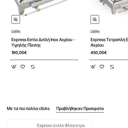
Calfer
Calfer
Express Εστία Διπλή Inox Αερίου -
Express Τετραπλή Ε
Υψηλής Πίεσης
Αερίου
190,00€
450,00€
Με τα πιο πολλα clicks
Προβλήθηκαν Προσφατα
Express Διπλό Φλόγιστρο