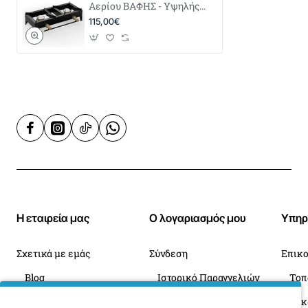
Αερίου ΒΑΦΗΣ - Υψηλής
Πίεσης
115,00€
Η εταιρεία μας
Ο λογαριασμός μου
Υπηρ
Σχετικά με εμάς
Σύνδεση
Επικο
Blog
Ιστορικό Παραγγελιών
Πληροφορίες Παράδοσης
Επιστροφές
Οι 